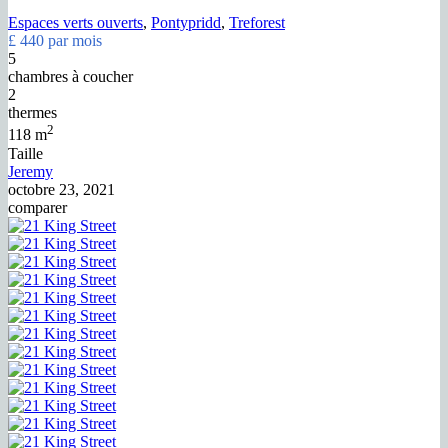
Espaces verts ouverts
,
Pontypridd
,
Treforest
£ 440
par mois
5
chambres à coucher
2
thermes
2
118 m
Taille
Jeremy
octobre 23, 2021
comparer