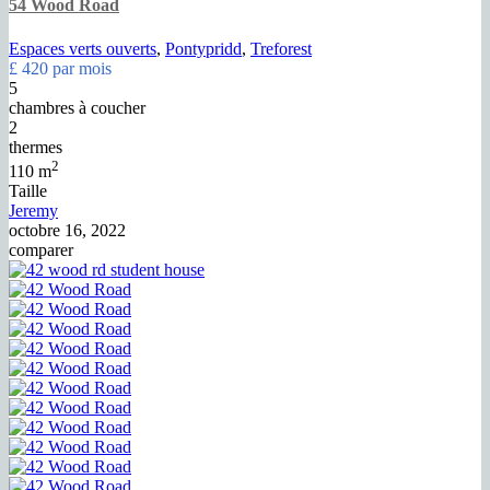
54 Wood Road
Espaces verts ouverts
,
Pontypridd
,
Treforest
£ 420
par mois
5
chambres à coucher
2
thermes
2
110 m
Taille
Jeremy
octobre 16, 2022
comparer