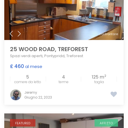
confrontare
25 WOOD ROAD, TREFOREST
Spazi verdi aperti
,
Pontypridd
,
Treforest
£ 460
al mese
2
5
4
125 m
camere da letto
terme
taglia
Jeremy
Giugno 22, 2023
FEATURED
AFFITTO