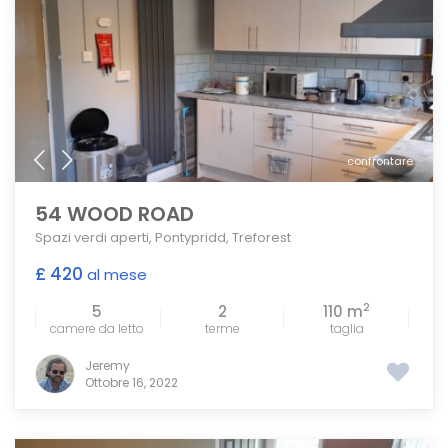
confrontare
54 WOOD ROAD
Spazi verdi aperti
,
Pontypridd
,
Treforest
£ 420
al mese
2
5
2
110 m
camere da letto
terme
taglia
Jeremy
Ottobre 16, 2022