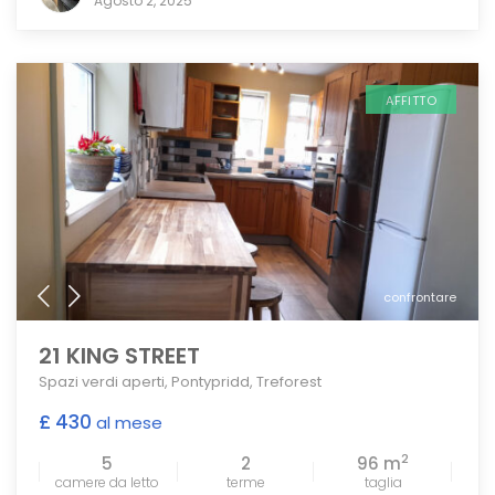
Agosto 2, 2025
AFFITTO
confrontare
21 KING STREET
Spazi verdi aperti
,
Pontypridd
,
Treforest
£ 430
al mese
2
5
2
96 m
camere da letto
terme
taglia