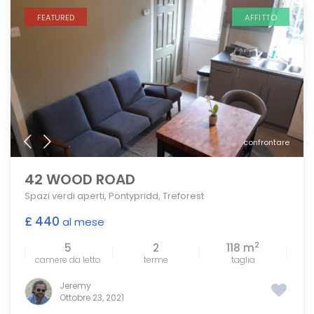
FEATURED
AFFITTO
confrontare
42 WOOD ROAD
Spazi verdi aperti
,
Pontypridd
,
Treforest
£ 440
al mese
2
5
2
118 m
camere da letto
terme
taglia
Jeremy
Ottobre 23, 2021