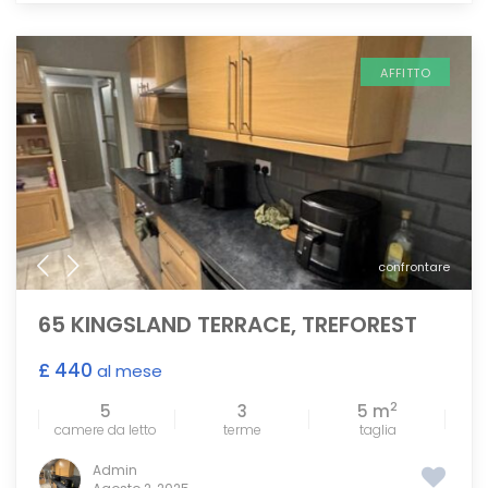
AFFITTO
confrontare
65 KINGSLAND TERRACE, TREFOREST
£ 440
al mese
2
5
3
5 m
camere da letto
terme
taglia
Admin