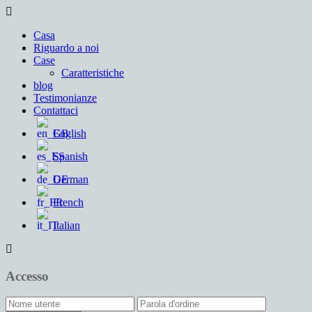
Casa
Riguardo a noi
Case
Caratteristiche
blog
Testimonianze
Contattaci
English
Spanish
German
French
Italian
Accesso