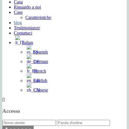
Casa
Riguardo a noi
Case
Caratteristiche
blog
Testimonianze
Contattaci
Italian
Spanish
German
French
English
Chinese
Accesso