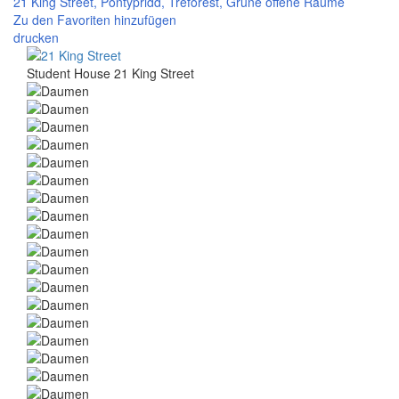
21 King Street,
Pontypridd
,
Treforest
,
Grüne offene Räume
Zu den Favoriten hinzufügen
drucken
Student House 21 King Street