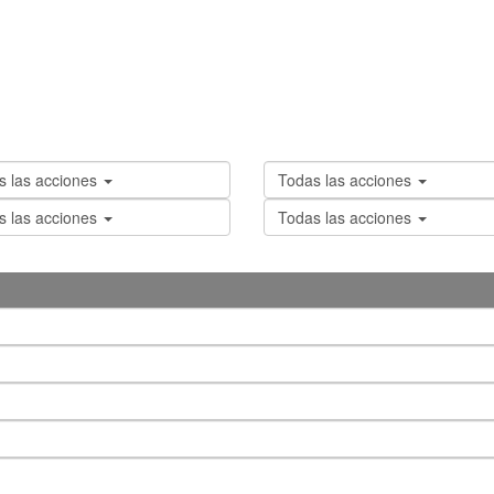
s las acciones
Todas las acciones
ntalla completa
Anterior
próximo
s las acciones
Todas las acciones