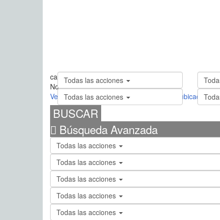
cargando...
Todas las acciones
Toda
No encontramos ningún resultado
Ver
Mapa vial
Satélite
Híbrido
Terreno
Mi ubicacion
Pa
Todas las acciones
Toda
Búsqueda Avanzada
Todas las acciones
Todas las acciones
Todas las acciones
Todas las acciones
Todas las acciones