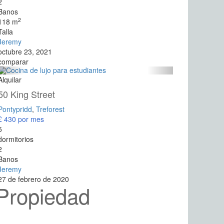
2
Banos
2
118 m
Talla
Jeremy
octubre 23, 2021
comparar
Alquilar
50 King Street
Pontypridd
,
Treforest
£ 430
por mes
5
dormitorios
2
Banos
Jeremy
27 de febrero de 2020
Propiedad