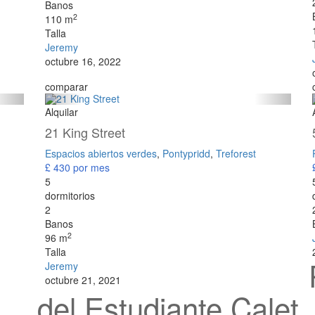
Banos
2
110 m
Talla
Jeremy
octubre 16, 2022
comparar
Alquilar
21 King Street
Espacios abiertos verdes
,
Pontypridd
,
Treforest
£ 430
por mes
5
dormitorios
2
Banos
2
96 m
Talla
Jeremy
octubre 21, 2021
del Estudiante Calet