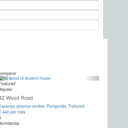
comparar
Featured
Alquilar
42 Wood Road
Espacios abiertos verdes
,
Pontypridd
,
Treforest
£ 440
por mes
5
dormitorios