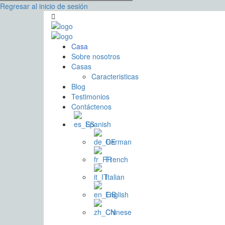
Regresar al inicio de sesión
Casa
Sobre nosotros
Casas
Caracteristicas
Blog
Testimonios
Contáctenos
Spanish
German
French
Italian
English
Chinese